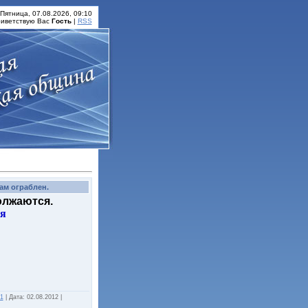
Пятница, 07.08.2026, 09:10
иветствую Вас
Гость
|
RSS
ам ограблен.
олжаются.
ся
v1
|
Дата:
02.08.2012
|