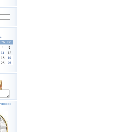
»
Сб
Вс
4
5
11
12
18
19
25
26
ческое