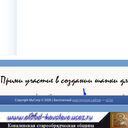
Copyright MyCorp © 2026
|
Бесплатный
конструктор сайтов
—
uCoz