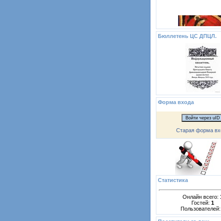
Бюллетень ЦС ДПЦЛ.
Форма входа
Войти через uID
Старая форма вх
Статистика
Онлайн всего:
Гостей:
1
Пользователей