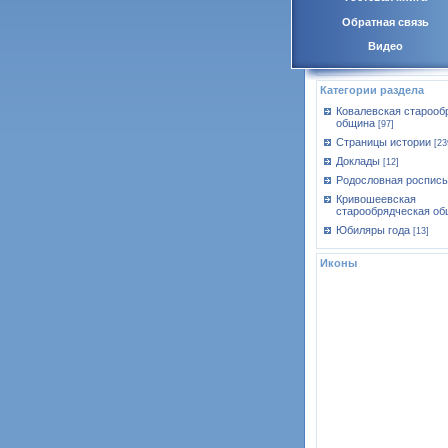
Обратная связь
Видео
Категории раздела
Ковалевская старооб
община
[97]
Страницы истории
[23
Доклады
[12]
Родословная роспись
Кривошеевская
старообрядческая об
Юбиляры года
[13]
Иконы