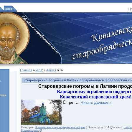
Вход
Пр
Главная
»
2012
»
Август
»
02
Староверские погромы в Латвии продолжаются. Ковалевский хр
е
Староверские погромы в Латвии прод
Варварскому ограблению подверг
тень
Ковалевский староверский храм!
С
трет
...
Читать дальше »
Категория:
Ковалевская старообрядческая община
|
Просмотров:
614
|
Добавил:
ruriko
Комментарии (0)