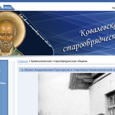
Вход
Пр
Главная
»
Кривошеевская старообрядческая община
о. Иоанн Андриянович Григорьев и староверы Кривошеевской 
е
тень