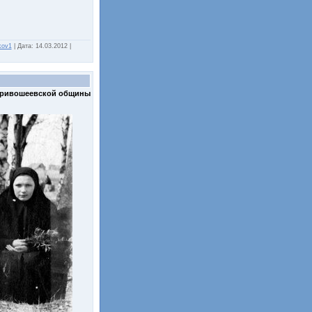
kov1
|
Дата:
14.03.2012
|
Кривошеевской общины