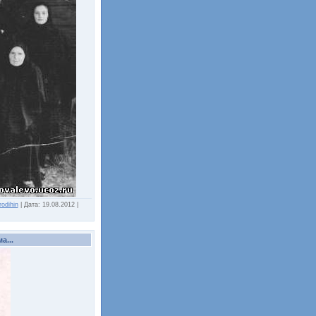
rodihin
|
Дата:
19.08.2012
|
а...