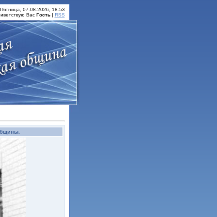
Пятница, 07.08.2026, 18:53
иветствую Вас
Гость
|
RSS
общины.