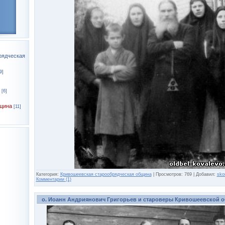
рядческая
9]
[6]
щина
[11]
Категория:
Кривошеевская старообрядческая община
|
Просмотров:
769
|
Добавил:
sko
Комментарии (1)
о. Иоанн Андриянович Григорьев и староверы Кривошеевской 