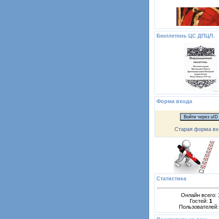
Бюллетень ЦС ДПЦЛ.
Форма входа
Войти через uID
Старая форма вх
Статистика
Онлайн всего:
Гостей:
1
Пользователей