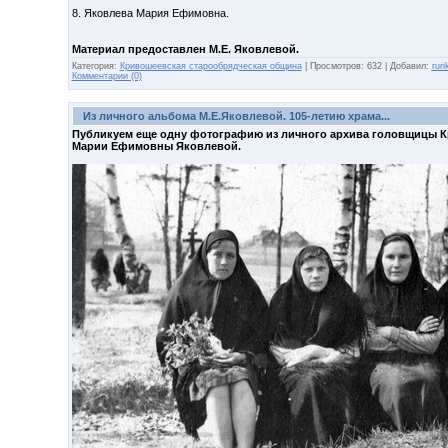
8. Яковлева Мария Ефимовна.
Материал предоставлен М.Е. Яковлевой.
Категория:
Кривошеевская старообрядческая община
|
Просмотров:
632
|
Добавил:
ruri
Комментарии (0)
Из личного альбома М.Е.Яковлевой. 105-летию храма...
Публикуем еще одну фотографию из личного архива головщицы 
Марии Ефимовны Яковлевой.