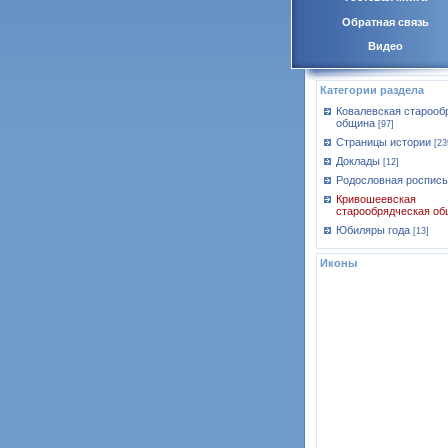
Обратная связь
Видео
Категории раздела
Ковалевская старооб
община
[97]
Страницы истории
[23
Доклады
[12]
Родословная роспись
Кривошеевская
старообрядческая об
Юбиляры года
[13]
Иконы