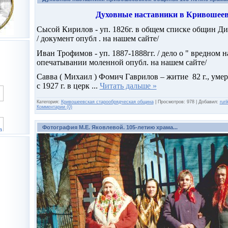
Духовные наставники в Кривошеев
Сысой Кирилов - уп. 1826г. в общем списке общин Ди
/ документ опубл . на нашем сайте/
Иван Трофимов - уп. 1887-1888гг. / дело о " вредном 
опечатывании моленной опубл. на нашем сайте/
Савва ( Михаил ) Фомич Гаврилов – житие 82 г., умер –
с 1927 г. в церк
...
Читать дальше »
Категория:
Кривошеевская старообрядческая община
|
Просмотров:
978
|
Добавил:
ruri
Комментарии (0)
Фотография М.Е. Яковлевой. 105-летию храма...