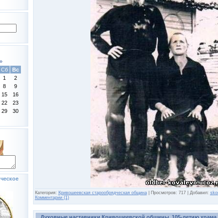
»
Сб
Вс
1
2
8
9
15
16
22
23
29
30
ческое
Категория:
Кривошеевская старообрядческая община
|
Просмотров:
717
|
Добавил:
sko
Комментарии (1)
Духовные наставники Кривошеевской общины. 105-летию храма..