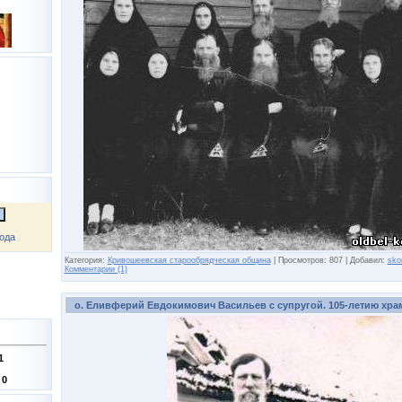
ода
Категория:
Кривошеевская старообрядческая община
|
Просмотров:
807
|
Добавил:
sko
Комментарии (1)
о. Еливферий Евдокимович Васильев с супругой. 105-летию храм
1
:
0