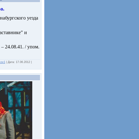
о.
набургского уезда
наставнике" и
 24.08.41. / упом.
kov1
|
Дата:
17.06.2012
|