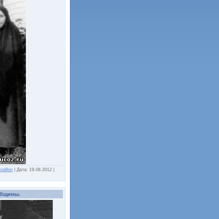
rodihin
|
Дата:
19.08.2012
|
общины.