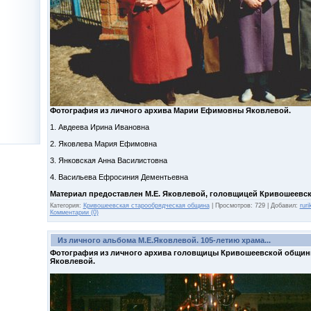
Фотография из личного архива Марии Ефимовны Яковлевой.
1. Авдеева Ирина Ивановна
2. Яковлева Мария Ефимовна
3. Янковская Анна Василистовна
4. Васильева Ефросиния Дементьевна
Материал предоставлен М.Е. Яковлевой, головщицей Кривошеевс
Категория:
Кривошеевская старообрядческая община
|
Просмотров:
729
|
Добавил:
ruri
Комментарии (0)
Из личного альбома М.Е.Яковлевой. 105-летию храма...
Фотография из личного архива головщицы Кривошеевской общи
Яковлевой.