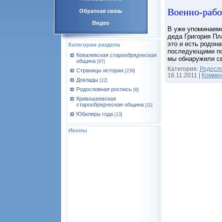
Военно-рабо
Обратная связь
Видео
В уже упоминаемо
деда Григория Пл
это и есть родон
Категории раздела
последующими пок
Ковалевская старообрядческая
мы обнаружили св
община
[97]
Категория:
Родосл
Страницы истории
[239]
16.11.2011
|
Коммен
Доклады
[12]
Родословная роспись
[6]
Кривошеевская
старообрядческая община
[11]
Юбиляры года
[13]
Иконы