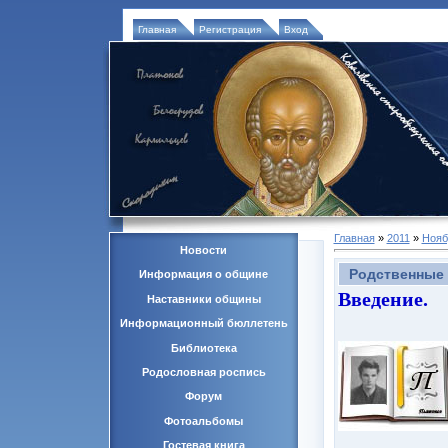
Главная
Регистрация
Вход
Главная
»
2011
»
Нояб
Новости
Родственные 
Информация о общине
Введение.
Наставники общины
Информационный бюллетень
Библиотека
Родословная роспись
Форум
Фотоальбомы
Гостевая книга