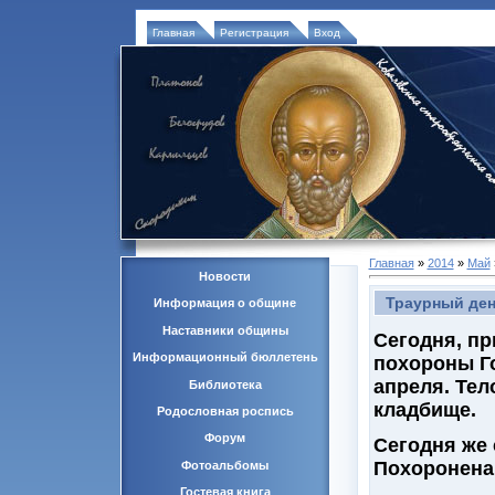
Главная
Регистрация
Вход
Главная
»
2014
»
Май
Новости
Траурный ден
Информация о общине
Наставники общины
Сегодня, п
Информационный бюллетень
похороны Го
апреля. Тел
Библиотека
кладбище.
Родословная роспись
Форум
Сегодня же
Похоронена
Фотоальбомы
Гостевая книга