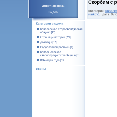
Скорбим с 
Обратная связь
Категория:
Ковале
Видео
rurikov1
|
Дата:
07.
Категории раздела
Ковалевская старообрядческая
община
[97]
Страницы истории
[239]
Доклады
[12]
Родословная роспись
[6]
Кривошеевская
старообрядческая община
[11]
Юбиляры года
[13]
Иконы