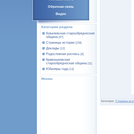
Обратная связь
Видео
Категории раздела
Ковалевская старообрядческая
община
[97]
Страницы истории
[239]
Доклады
[12]
Родословная роспись
[6]
Кривошеевская
старообрядческая община
[11]
Юбиляры года
[13]
Иконы
Категория:
Страницы ист