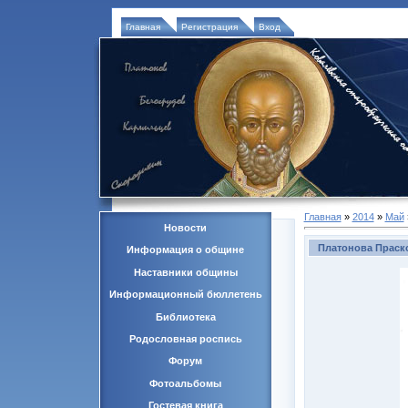
Главная
Регистрация
Вход
Главная
»
2014
»
Май
Новости
Платонова Праск
Информация о общине
Наставники общины
Информационный бюллетень
Библиотека
Родословная роспись
Форум
Фотоальбомы
Гостевая книга