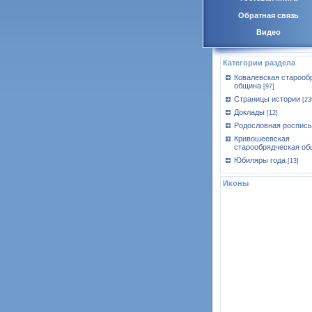
Обратная связь
Видео
Категории раздела
Ковалевская старооб
община
[97]
Страницы истории
[23
Доклады
[12]
Родословная роспись
Кривошеевская
старообрядческая об
Юбиляры года
[13]
Иконы