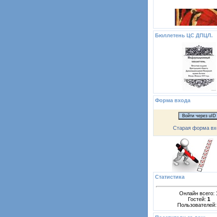
Бюллетень ЦС ДПЦЛ.
Форма входа
Войти через uID
Старая форма вх
Статистика
Онлайн всего:
Гостей:
1
Пользователей