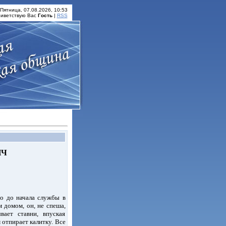
Пятница, 07.08.2026, 10:53
иветствую Вас
Гость
|
RSS
ИЧ
го до начала службы в
 домом, он, не спеша,
ает ставни, впуская
 отпирает калитку. Все