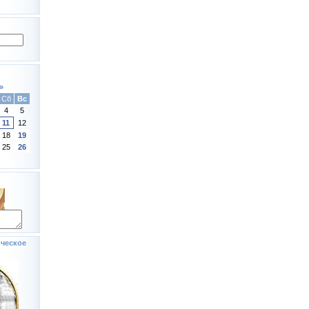
»
Сб
Вс
4
5
11
12
18
19
25
26
ческое