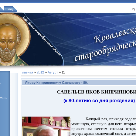
Вход
Пр
Главная
»
2012
»
Август
»
11
Якову Киприяновичу Савельеву - 80.
е
САВЕЛЬЕВ ЯКОВ КИПРИЯНОВ
тень
(к 80-летию со дня рождения)
Каждый раз, приходя задол
моленную, ставшую для него вторым
привычным жестом сначала открыв
внутрь храма солнечный свет, а затем