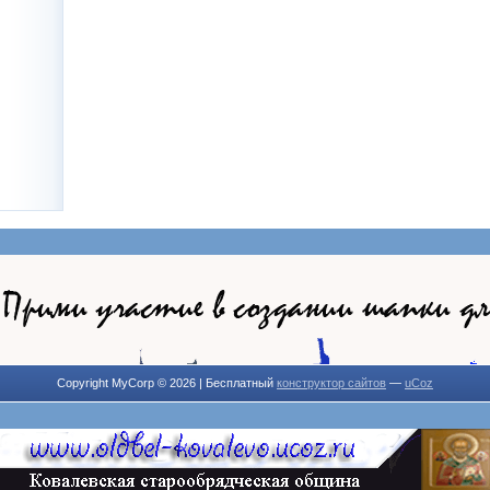
Copyright MyCorp © 2026
|
Бесплатный
конструктор сайтов
—
uCoz