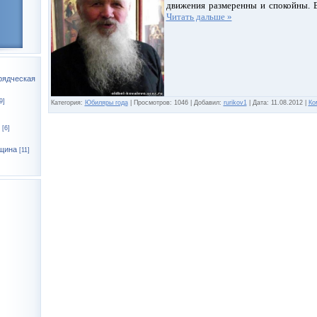
движения размеренны и спокойны. 
Читать дальше »
рядческая
9]
Категория:
Юбиляры года
|
Просмотров:
1046
|
Добавил:
rurikov1
|
Дата:
11.08.2012
|
Ко
[6]
щина
[11]